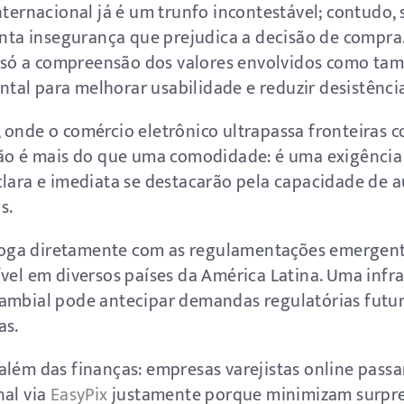
nternacional já é um trunfo incontestável; contudo,
renta insegurança que prejudica a decisão de compra
ão só a compreensão dos valores envolvidos como ta
al para melhorar usabilidade e reduzir desistência
 onde o comércio eletrônico ultrapassa fronteiras c
ção é mais do que uma comodidade: é uma exigência
clara e imediata se destacarão pela capacidade de 
s.
ialoga diretamente com as regulamentações emergen
vel em diversos países da América Latina. Uma infra
cambial pode antecipar demandas regulatórias futu
as.
além das finanças: empresas varejistas online pass
nal via
EasyPix
justamente porque minimizam surpre