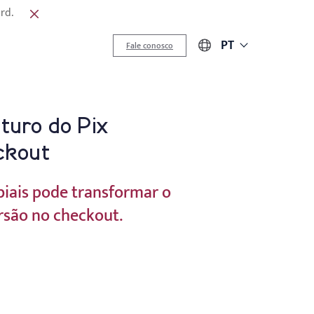
rd.
PT
Fale conosco
turo do Pix
ckout
biais pode transformar o
rsão no checkout.