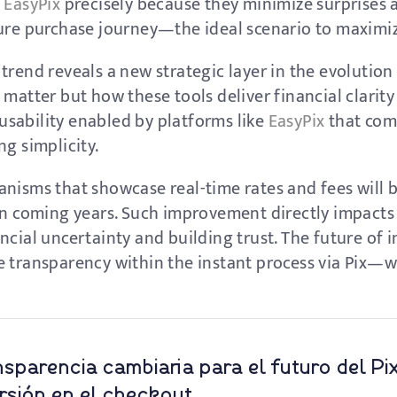
h
EasyPix
precisely because they minimize surprises a
cure purchase journey—the ideal scenario to maximi
rend reveals a new strategic layer in the evolution 
matter but how these tools deliver financial clarity 
t usability enabled by platforms like
EasyPix
that com
ng simplicity.
nisms that showcase real-time rates and fees will b
 in coming years. Such improvement directly impact
ncial uncertainty and building trust. The future of
e transparency within the instant process via Pix—
sparencia cambiaria para el futuro del Pix
rsión en el checkout