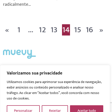
radicalmente…
«
1
…
12
13
14
15
16
»
Acompanhe nas redes
Valorizamos sua privacidade
Utilizamos cookies para aprimorar sua experiência de navegação,
exibir anúncios ou conteúdo personalizado e analisar nosso
tráfego. Ao clicar em “Aceitar todos”, você concorda com nosso
uso de cookies.
© 2026 Muevy.
Política de privacidade
Personalizar
Rejeitar
Aceitar tudo