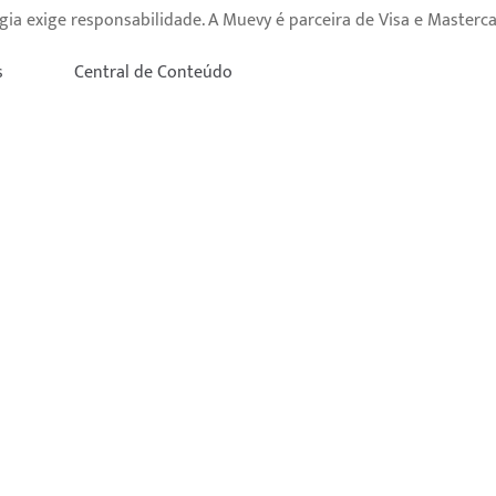
gia exige responsabilidade. A Muevy é parceira de Visa e Masterca
© 2026 Muevy.
Política de privacidade
s
Central de Conteúdo